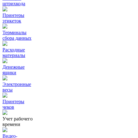
штрихкода
Принтеры
этикеток
Терминалы
сбора данных
Расходные
материалы
Денежные
ящики
Электронные
весы
Принтеры
чеков
Учет рабочего
времени
Видео‑