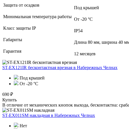
Защита от осадков
Под крышей
Минимальная температура работы
От -20 °С
Класс защиты IP
IP54
Габариты
Длина 80 мм, ширина 40 мм
Гарантия
12 месяцев
ST-EX121IR бесконтактная врезная
в Набережных Челнах
Под крышей
От -20 °C
690 ₽
Купить
В отличие от механических кнопок выхода, бесконтактна: сраб
ST-EX011SM накладная
в Набережных Челнах
Нет