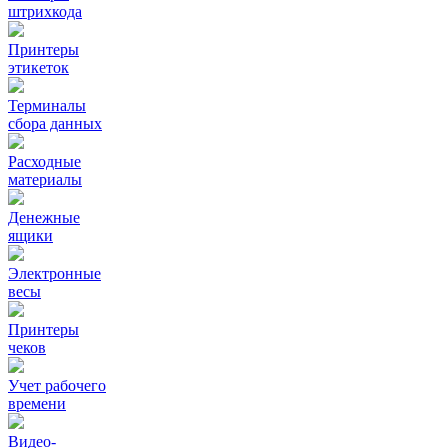
штрихкода
Принтеры
этикеток
Терминалы
сбора данных
Расходные
материалы
Денежные
ящики
Электронные
весы
Принтеры
чеков
Учет рабочего
времени
Видео‑