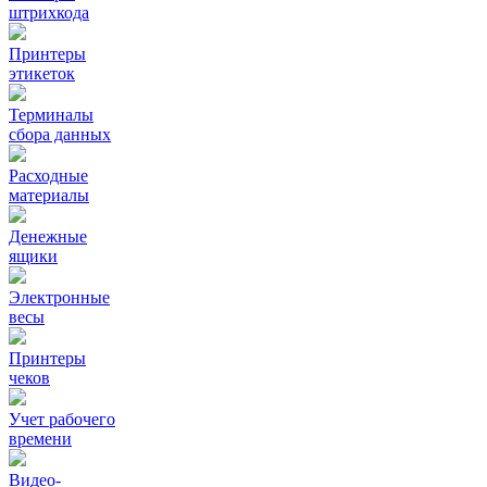
штрихкода
Принтеры
этикеток
Терминалы
сбора данных
Расходные
материалы
Денежные
ящики
Электронные
весы
Принтеры
чеков
Учет рабочего
времени
Видео‑