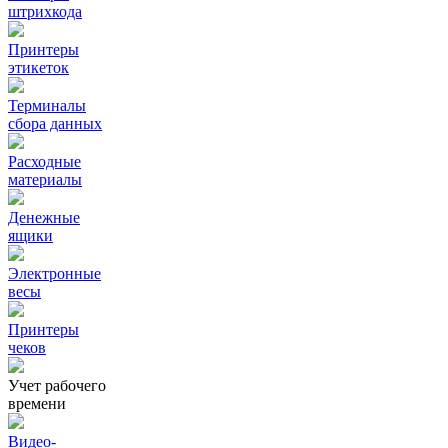
штрихкода
Принтеры
этикеток
Терминалы
сбора данных
Расходные
материалы
Денежные
ящики
Электронные
весы
Принтеры
чеков
Учет рабочего
времени
Видео‑