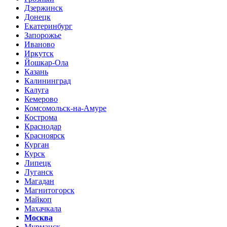
Дзержинск
Донецк
Екатеринбург
Запорожье
Иваново
Иркутск
Йошкар-Ола
Казань
Калининград
Калуга
Кемерово
Комсомольск-на-Амуре
Кострома
Краснодар
Красноярск
Курган
Курск
Липецк
Луганск
Магадан
Магнитогорск
Майкоп
Махачкала
Москва
Мурманск