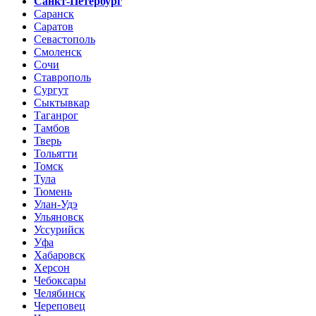
Санкт-Петербург
Саранск
Саратов
Севастополь
Смоленск
Сочи
Ставрополь
Сургут
Сыктывкар
Таганрог
Тамбов
Тверь
Тольятти
Томск
Тула
Тюмень
Улан-Удэ
Ульяновск
Уссурийск
Уфа
Хабаровск
Херсон
Чебоксары
Челябинск
Череповец