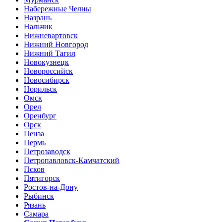
Набережные Челны
Назрань
Нальчик
Нижневартовск
Нижний Новгород
Нижний Тагил
Новокузнецк
Новороссийск
Новосибирск
Норильск
Омск
Орел
Оренбург
Орск
Пенза
Пермь
Петрозаводск
Петропавловск-Камчатский
Псков
Пятигорск
Ростов-на-Дону
Рыбинск
Рязань
Самара