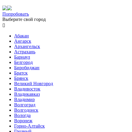
Попробовать
Выберите свой город

Абакан
Ангарск
Архангельск
Астрахань
Барнаул
Белгород
Биробиджан
Братск
Брянск
Великий Новгород
Владивосток
Владикавказ
Владимир
Волгоград
Волгодонск
Вологда
Воронеж
Горно-Алтайск
Грозный