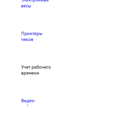
весы
Принтеры
чеков
Учет рабочего
времени
Видео‑
наблюдение
Выберите свой город

Абакан
Ангарск