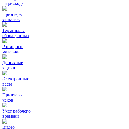
штрихкода
Принтеры
этикеток
Терминалы
сбора данных
Расходные
материалы
Денежные
ящики
Электронные
весы
Принтеры
чеков
Учет рабочего
времени
Видео‑