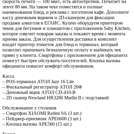
скорость печати — 100 мм/с, есть автоотрезчик. Печатает на
ленте 80 мм. На таком чеке поместятся и полные
наименования блюд, и реклама с логотипом кафе. Дополните
кассу денежным ящиком и 2D-сканером для фиксации
продажи алкоголя в ЕГАИС. Кухню оборудуем принтером
чеков для бегунков и планшетом с приложением Saby Kitchen,
которое озвучит поварам заказы и покажет время с момента
приема заказа. Для осуществления доставки в комплект
входит принтер этикеток для блюд и терминал, который
позволит принимать безналичную оплату и выбивать чек
прямо у клиента. Смартфоны с приложением для официанта
помогут быстрее обслужить посетителей. Кнопка вызова
официанта повысит комфорт обслуживания.
Касса
– POS-терминал АТОЛ Jazz 16 Lite
– Фискальный регистратор АТОЛ 20Ф
– Денежный ящик АТОЛ CD-410-В
– 2D cканер Newland HR3280 Marlin II с подставкой
Обслуживание у столиков
– Смартфон XIAOMI Redmi 9А (3 шт.)
– Пейджер-приемник АРЕ6600 (3 шт.)
– Кнопка вызова АРЕ560 (15 шт.)