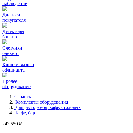
наблюдение
Дисплеи
покупателя
Детекторы
банкнот
Счетчики
банкнот
Кнопки вызова
официанта
Прочее
оборудование
Саранск
Комплекты оборудования
Для ресторанов, кафе, столовых
Кафе, бар
243 550 ₽