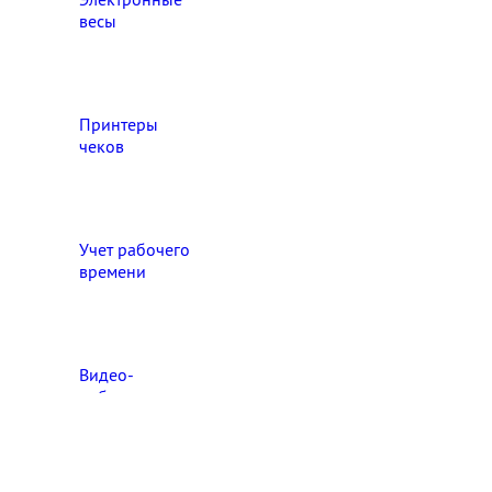
весы
Принтеры
чеков
Учет рабочего
времени
Видео‑
наблюдение
Выберите свой город

Абакан
Ангарск