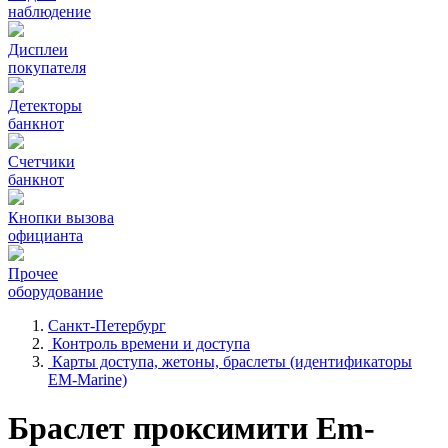
наблюдение
Дисплеи
покупателя
Детекторы
банкнот
Счетчики
банкнот
Кнопки вызова
официанта
Прочее
оборудование
Санкт-Петербург
Контроль времени и доступа
Карты доступа, жетоны, браслеты (идентификаторы
EM-Marine)
Браслет проксимити Em-