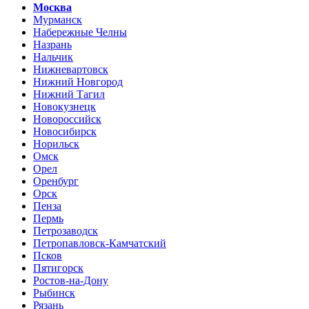
Москва
Мурманск
Набережные Челны
Назрань
Нальчик
Нижневартовск
Нижний Новгород
Нижний Тагил
Новокузнецк
Новороссийск
Новосибирск
Норильск
Омск
Орел
Оренбург
Орск
Пенза
Пермь
Петрозаводск
Петропавловск-Камчатский
Псков
Пятигорск
Ростов-на-Дону
Рыбинск
Рязань