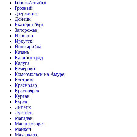
Горно-Алтайск
Грозный
Дзержинск
Донецк
Екатеринбург
Запорожье
Иваново
Иркутск
Йошкар-Ола
Казань
Калининград
Калуга
Кемерово
Комсомольск-на-Амуре
Кострома
Краснодар
Красноярск
Курган
Курск
Липецк
Луганск
Магадан
Магнитогорск
Майкоп
Махачкала