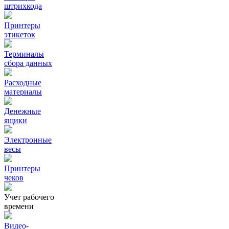
штрихкода
Принтеры
этикеток
Терминалы
сбора данных
Расходные
материалы
Денежные
ящики
Электронные
весы
Принтеры
чеков
Учет рабочего
времени
Видео‑