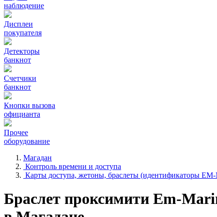
наблюдение
Дисплеи
покупателя
Детекторы
банкнот
Счетчики
банкнот
Кнопки вызова
официанта
Прочее
оборудование
Магадан
Контроль времени и доступа
Карты доступа, жетоны, браслеты (идентификаторы EM-
Браслет проксимити Em-Mari
в Магадане