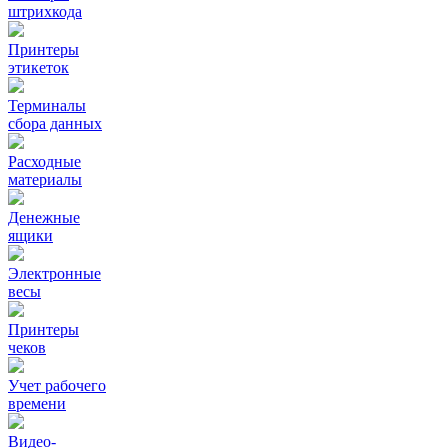
штрихкода
Принтеры
этикеток
Терминалы
сбора данных
Расходные
материалы
Денежные
ящики
Электронные
весы
Принтеры
чеков
Учет рабочего
времени
Видео‑