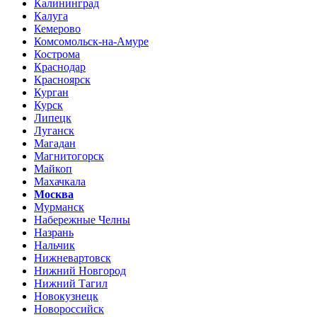
Калининград
Калуга
Кемерово
Комсомольск-на-Амуре
Кострома
Краснодар
Красноярск
Курган
Курск
Липецк
Луганск
Магадан
Магнитогорск
Майкоп
Махачкала
Москва
Мурманск
Набережные Челны
Назрань
Нальчик
Нижневартовск
Нижний Новгород
Нижний Тагил
Новокузнецк
Новороссийск