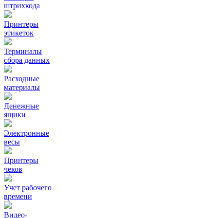
штрихкода
Принтеры
этикеток
Терминалы
сбора данных
Расходные
материалы
Денежные
ящики
Электронные
весы
Принтеры
чеков
Учет рабочего
времени
Видео‑