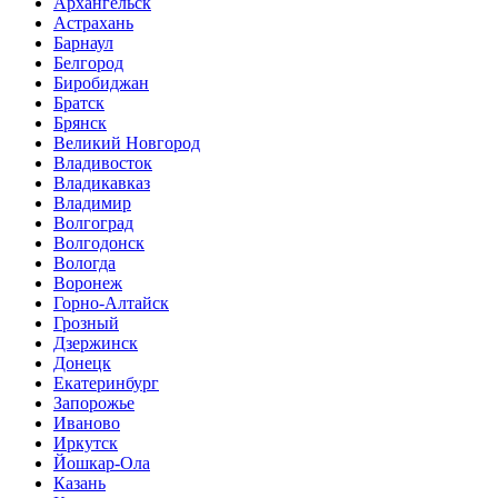
Архангельск
Астрахань
Барнаул
Белгород
Биробиджан
Братск
Брянск
Великий Новгород
Владивосток
Владикавказ
Владимир
Волгоград
Волгодонск
Вологда
Воронеж
Горно-Алтайск
Грозный
Дзержинск
Донецк
Екатеринбург
Запорожье
Иваново
Иркутск
Йошкар-Ола
Казань