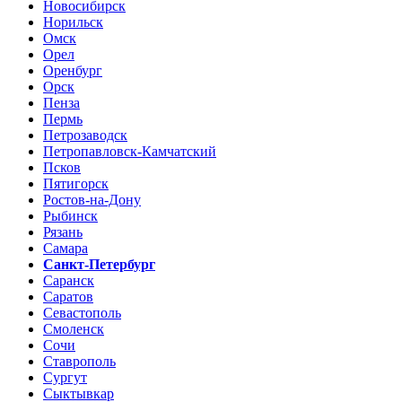
Новосибирск
Норильск
Омск
Орел
Оренбург
Орск
Пенза
Пермь
Петрозаводск
Петропавловск-Камчатский
Псков
Пятигорск
Ростов-на-Дону
Рыбинск
Рязань
Самара
Санкт-Петербург
Саранск
Саратов
Севастополь
Смоленск
Сочи
Ставрополь
Сургут
Сыктывкар