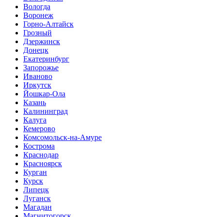
Вологда
Воронеж
Горно-Алтайск
Грозный
Дзержинск
Донецк
Екатеринбург
Запорожье
Иваново
Иркутск
Йошкар-Ола
Казань
Калининград
Калуга
Кемерово
Комсомольск-на-Амуре
Кострома
Краснодар
Красноярск
Курган
Курск
Липецк
Луганск
Магадан
Магнитогорск