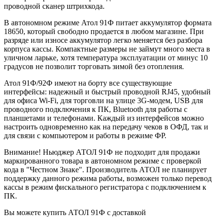
проводной сканер штрихкода.
В автономном режиме Атол 91Ф питает аккумулятор формата
18650, который свободно продается в любом магазине. При
разряде или износе аккумулятор легко меняется без разбора
корпуса кассы. Компактные размеры не займут много места в
уличном ларьке, хотя температура эксплуатации от минус 10
градусов не позволит торговать зимой без отопления.
Атол 91Ф/92Ф имеют на борту все существующие
интерфейсы: надежный и быстрый проводной RJ45, удобный
для офиса Wi-Fi, для торговли на улице 3G-модем, USB для
проводного подключения к ПК, Bluetooth для работы с
планшетами и телефонами. Каждый из интерфейсов можно
настроить одновременно как на передачу чеков в ОФД, так и
для связи с компьютером и работы в режиме ФР.
Внимание! Ньюджер АТОЛ 91Ф не подходит для продажи
маркированного товара в автономном режиме с проверкой
кода в "Честном Знаке". Производитель АТОЛ не планирует
поддержку данного режима работы, возможен только перевод
кассы в режим фискального регистратора с подключением к
ПК.
Вы можете купить АТОЛ 91Ф с доставкой