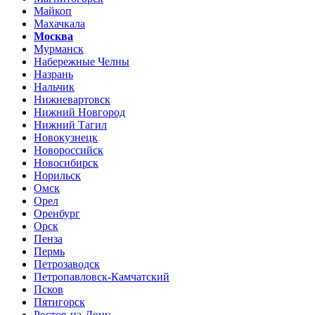
Майкоп
Махачкала
Москва
Мурманск
Набережные Челны
Назрань
Нальчик
Нижневартовск
Нижний Новгород
Нижний Тагил
Новокузнецк
Новороссийск
Новосибирск
Норильск
Омск
Орел
Оренбург
Орск
Пенза
Пермь
Петрозаводск
Петропавловск-Камчатский
Псков
Пятигорск
Ростов-на-Дону