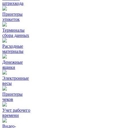
штрихкода
Принтеры
этикеток
Терминалы
сбора данных
Расходные
материалы
Денежные
ящики
Электронные
весы
Принтеры
чеков
Учет рабочего
времени
Видео‑