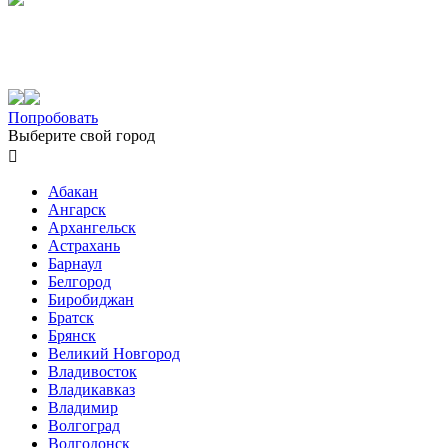
Попробовать
Выберите свой город

Абакан
Ангарск
Архангельск
Астрахань
Барнаул
Белгород
Биробиджан
Братск
Брянск
Великий Новгород
Владивосток
Владикавказ
Владимир
Волгоград
Волгодонск