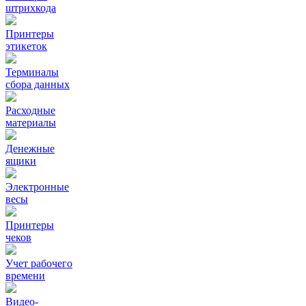
штрихкода
Принтеры
этикеток
Терминалы
сбора данных
Расходные
материалы
Денежные
ящики
Электронные
весы
Принтеры
чеков
Учет рабочего
времени
Видео‑