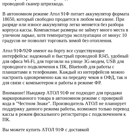
проводной сканер штрихкода.
В автономном режиме Атол 91Ф питает аккумулятор формата
18650, который свободно продается в любом магазине. При
разряде или износе аккумулятор легко меняется без разбора
корпуса кассы. Компактные размеры не займут много места в
уличном ларьке, хотя температура эксплуатации от минус 10
градусов не позволит торговать зимой без отопления.
Атол 91Ф/92Ф имеют на борту все существующие
интерфейсы: надежный и быстрый проводной RJ45, удобный
для офиса Wi-Fi, для торговли на улице 3G-модем, USB для
проводного подключения к ПК, Bluetooth для работы с
планшетами и телефонами. Каждый из интерфейсов можно
настроить одновременно как на передачу чеков в ОФД, так и
для связи с компьютером и работы в режиме ФР.
Внимание! Ньюджер АТОЛ 91Ф не подходит для продажи
маркированного товара в автономном режиме с проверкой
кода в "Честном Знаке". Производитель АТОЛ не планирует
поддержку данного режима работы, возможен только перевод
кассы в режим фискального регистратора с подключением к
ПК.
Вы можете купить АТОЛ 91Ф с доставкой