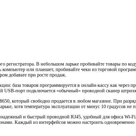
ого регистратора. В небольшом ларьке пробивайте товары по ко
ть компьютер или планшет, пробивайте чеки из торговой програм
ром добавьте при росте продаж.
и: база товаров программируется в онлайн-кассу как через про
ый USB-порт подключается «обычный» проводной сканер штрихк
50, который свободно продается в любом магазине. При разряде
рьке, хотя температура эксплуатации от минус 10 градусов не п
надежный и быстрый проводной RJ45, удобный для офиса Wi-Fi,
онами. Каждый из интерфейсов можно настроить одновременно ка