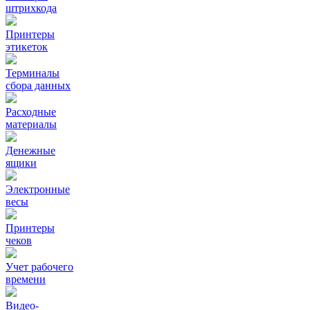
штрихкода
Принтеры
этикеток
Терминалы
сбора данных
Расходные
материалы
Денежные
ящики
Электронные
весы
Принтеры
чеков
Учет рабочего
времени
Видео‑