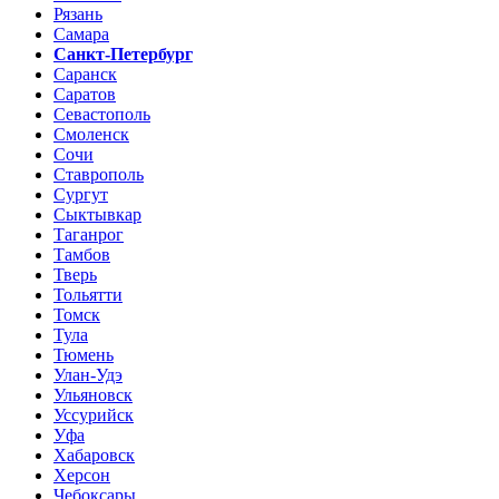
Рязань
Самара
Санкт-Петербург
Саранск
Саратов
Севастополь
Смоленск
Сочи
Ставрополь
Сургут
Сыктывкар
Таганрог
Тамбов
Тверь
Тольятти
Томск
Тула
Тюмень
Улан-Удэ
Ульяновск
Уссурийск
Уфа
Хабаровск
Херсон
Чебоксары