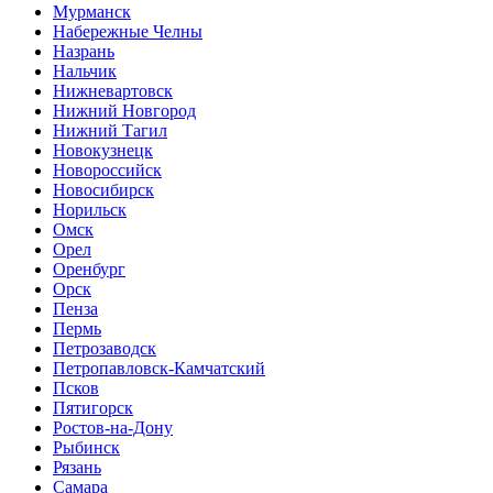
Мурманск
Набережные Челны
Назрань
Нальчик
Нижневартовск
Нижний Новгород
Нижний Тагил
Новокузнецк
Новороссийск
Новосибирск
Норильск
Омск
Орел
Оренбург
Орск
Пенза
Пермь
Петрозаводск
Петропавловск-Камчатский
Псков
Пятигорск
Ростов-на-Дону
Рыбинск
Рязань
Самара