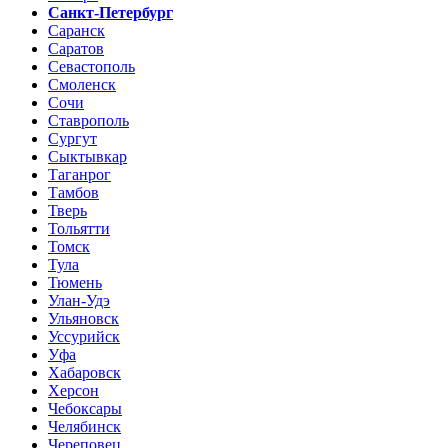
Санкт-Петербург
Саранск
Саратов
Севастополь
Смоленск
Сочи
Ставрополь
Сургут
Сыктывкар
Таганрог
Тамбов
Тверь
Тольятти
Томск
Тула
Тюмень
Улан-Удэ
Ульяновск
Уссурийск
Уфа
Хабаровск
Херсон
Чебоксары
Челябинск
Череповец