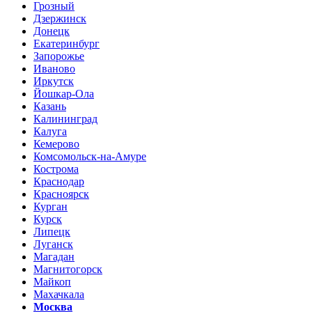
Грозный
Дзержинск
Донецк
Екатеринбург
Запорожье
Иваново
Иркутск
Йошкар-Ола
Казань
Калининград
Калуга
Кемерово
Комсомольск-на-Амуре
Кострома
Краснодар
Красноярск
Курган
Курск
Липецк
Луганск
Магадан
Магнитогорск
Майкоп
Махачкала
Москва