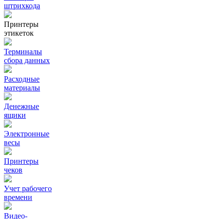
штрихкода
Принтеры
этикеток
Терминалы
сбора данных
Расходные
материалы
Денежные
ящики
Электронные
весы
Принтеры
чеков
Учет рабочего
времени
Видео‑