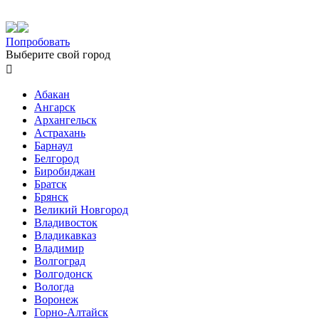
Попробовать
Выберите свой город

Абакан
Ангарск
Архангельск
Астрахань
Барнаул
Белгород
Биробиджан
Братск
Брянск
Великий Новгород
Владивосток
Владикавказ
Владимир
Волгоград
Волгодонск
Вологда
Воронеж
Горно-Алтайск