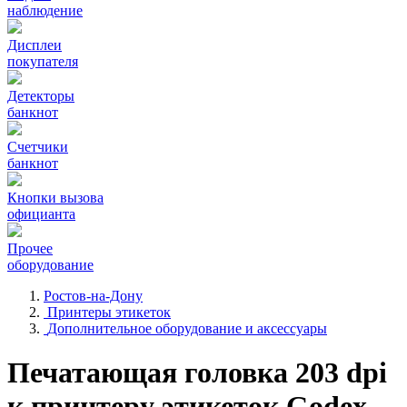
наблюдение
Дисплеи
покупателя
Детекторы
банкнот
Счетчики
банкнот
Кнопки вызова
официанта
Прочее
оборудование
Ростов-на-Дону
Принтеры этикеток
Дополнительное оборудование и аксессуары
Печатающая головка 203 dpi
к принтеру этикеток Godex