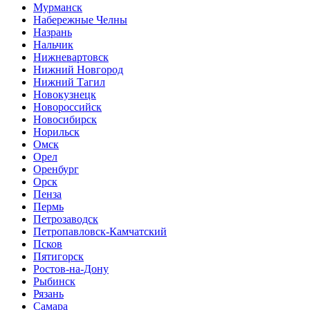
Мурманск
Набережные Челны
Назрань
Нальчик
Нижневартовск
Нижний Новгород
Нижний Тагил
Новокузнецк
Новороссийск
Новосибирск
Норильск
Омск
Орел
Оренбург
Орск
Пенза
Пермь
Петрозаводск
Петропавловск-Камчатский
Псков
Пятигорск
Ростов-на-Дону
Рыбинск
Рязань
Самара