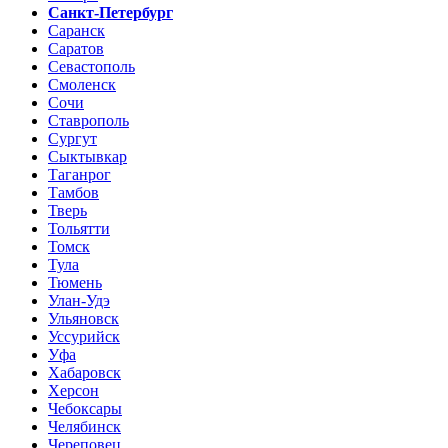
Санкт-Петербург
Саранск
Саратов
Севастополь
Смоленск
Сочи
Ставрополь
Сургут
Сыктывкар
Таганрог
Тамбов
Тверь
Тольятти
Томск
Тула
Тюмень
Улан-Удэ
Ульяновск
Уссурийск
Уфа
Хабаровск
Херсон
Чебоксары
Челябинск
Череповец