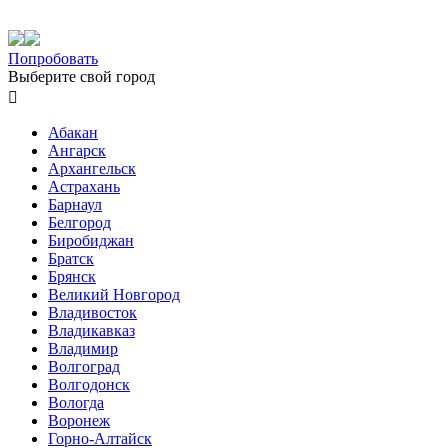
Попробовать
Выберите свой город

Абакан
Ангарск
Архангельск
Астрахань
Барнаул
Белгород
Биробиджан
Братск
Брянск
Великий Новгород
Владивосток
Владикавказ
Владимир
Волгоград
Волгодонск
Вологда
Воронеж
Горно-Алтайск