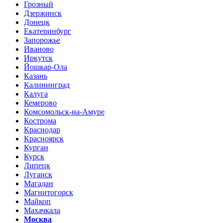
Грозный
Дзержинск
Донецк
Екатеринбург
Запорожье
Иваново
Иркутск
Йошкар-Ола
Казань
Калининград
Калуга
Кемерово
Комсомольск-на-Амуре
Кострома
Краснодар
Красноярск
Курган
Курск
Липецк
Луганск
Магадан
Магнитогорск
Майкоп
Махачкала
Москва