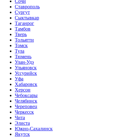
Сочи
Ставрополь
Сургут
Сыктывкар
Таганрог
Тамбов
Тверь
Тольятти
Томск
Тула
Тюмень
Улан-Удэ
Ульяновск
Уссурийск
Уфа
Хабаровск
Херсон
Чебоксары
Челябинск
Череповец
Черкесск
Чита
Элиста
Южно-Сахалинск
Якутск