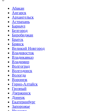
Абакан
Ангарск
Архангельск
Астрахань
Барнаул
Белгород
Биробиджан
Братск
Брянск
Великий Новгород
Владивосток
Владикавказ
Владимир
Волгоград
Волгодонск
Вологда
Воронеж
Горно-Алтайск
Грозный
Дзержинск
Донецк
Екатеринбург
Запорожье
Иваново