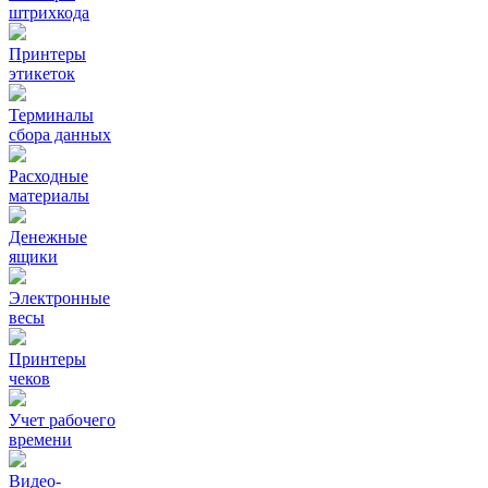
штрихкода
Принтеры
этикеток
Терминалы
сбора данных
Расходные
материалы
Денежные
ящики
Электронные
весы
Принтеры
чеков
Учет рабочего
времени
Видео‑