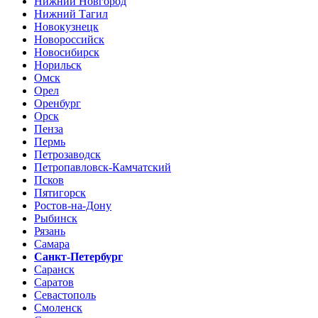
Нижний Новгород
Нижний Тагил
Новокузнецк
Новороссийск
Новосибирск
Норильск
Омск
Орел
Оренбург
Орск
Пенза
Пермь
Петрозаводск
Петропавловск-Камчатский
Псков
Пятигорск
Ростов-на-Дону
Рыбинск
Рязань
Самара
Санкт-Петербург
Саранск
Саратов
Севастополь
Смоленск