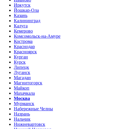
Иркутск
Йошкар-Ола
Казань
Калининград
Калуга
Кемерово
Комсомольск-на-Амуре
Кострома
Краснодар
Красноярск
Курган
Курск
Липецк
Луганск
Магадан
Магнитогорск
Майкоп
Махачкала
Москва
Мурманск
Набережные Челны
Назрань
Нальчик
Нижневартовск