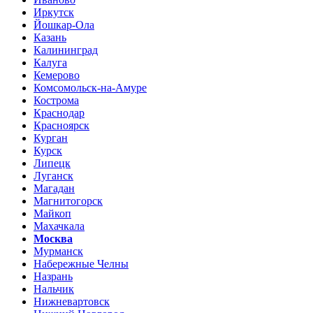
Иркутск
Йошкар-Ола
Казань
Калининград
Калуга
Кемерово
Комсомольск-на-Амуре
Кострома
Краснодар
Красноярск
Курган
Курск
Липецк
Луганск
Магадан
Магнитогорск
Майкоп
Махачкала
Москва
Мурманск
Набережные Челны
Назрань
Нальчик
Нижневартовск