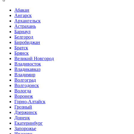
Абакан
Ангарск
Архангельск
Астрахань
Барнаул
Белгород
Биробиджан
Братск
Брянск
Великий Новгород
Владивосток
Владикавказ
Владимир
Волгоград
Волгодонск
Вологда
Воронеж
Горно-Алтайск
Грозный
Дзержинск
Донецк
Екатеринбург
Запорожье
Иваново