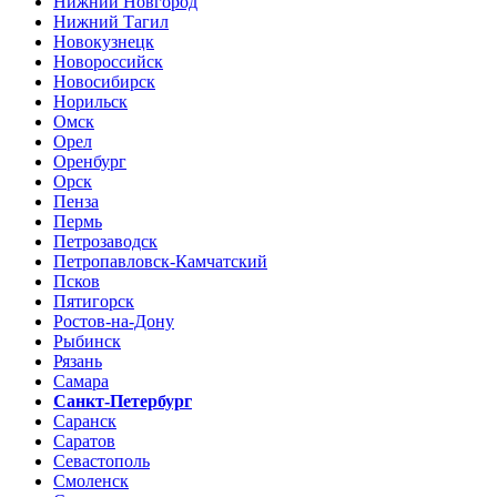
Нижний Новгород
Нижний Тагил
Новокузнецк
Новороссийск
Новосибирск
Норильск
Омск
Орел
Оренбург
Орск
Пенза
Пермь
Петрозаводск
Петропавловск-Камчатский
Псков
Пятигорск
Ростов-на-Дону
Рыбинск
Рязань
Самара
Санкт-Петербург
Саранск
Саратов
Севастополь
Смоленск