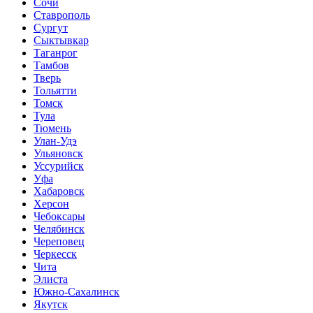
Сочи
Ставрополь
Сургут
Сыктывкар
Таганрог
Тамбов
Тверь
Тольятти
Томск
Тула
Тюмень
Улан-Удэ
Ульяновск
Уссурийск
Уфа
Хабаровск
Херсон
Чебоксары
Челябинск
Череповец
Черкесск
Чита
Элиста
Южно-Сахалинск
Якутск