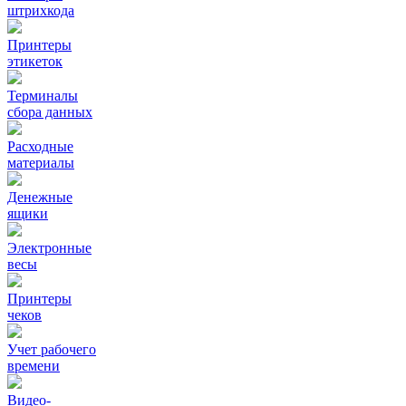
штрихкода
Принтеры
этикеток
Терминалы
сбора данных
Расходные
материалы
Денежные
ящики
Электронные
весы
Принтеры
чеков
Учет рабочего
времени
Видео‑