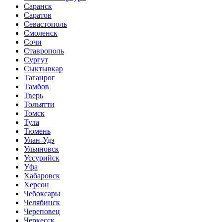
Саранск
Саратов
Севастополь
Смоленск
Сочи
Ставрополь
Сургут
Сыктывкар
Таганрог
Тамбов
Тверь
Тольятти
Томск
Тула
Тюмень
Улан-Удэ
Ульяновск
Уссурийск
Уфа
Хабаровск
Херсон
Чебоксары
Челябинск
Череповец
Черкесск