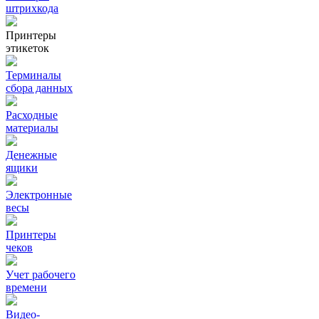
штрихкода
Принтеры
этикеток
Терминалы
сбора данных
Расходные
материалы
Денежные
ящики
Электронные
весы
Принтеры
чеков
Учет рабочего
времени
Видео‑