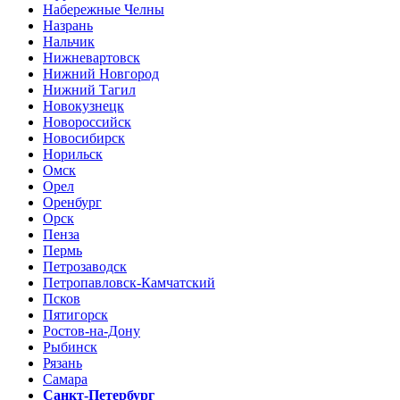
Набережные Челны
Назрань
Нальчик
Нижневартовск
Нижний Новгород
Нижний Тагил
Новокузнецк
Новороссийск
Новосибирск
Норильск
Омск
Орел
Оренбург
Орск
Пенза
Пермь
Петрозаводск
Петропавловск-Камчатский
Псков
Пятигорск
Ростов-на-Дону
Рыбинск
Рязань
Самара
Санкт-Петербург