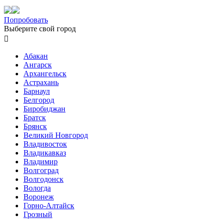
Попробовать
Выберите свой город

Абакан
Ангарск
Архангельск
Астрахань
Барнаул
Белгород
Биробиджан
Братск
Брянск
Великий Новгород
Владивосток
Владикавказ
Владимир
Волгоград
Волгодонск
Вологда
Воронеж
Горно-Алтайск
Грозный