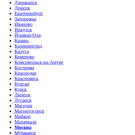
Дзержинск
Донецк
Екатеринбург
Запорожье
Иваново
Иркутск
Йошкар-Ола
Казань
Калининград
Калуга
Кемерово
Комсомольск-на-Амуре
Кострома
Краснодар
Красноярск
Курган
Курск
Липецк
Луганск
Магадан
Магнитогорск
Майкоп
Махачкала
Москва
Мурманск