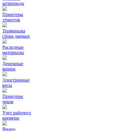
штрихкода
Принтеры
этикеток
Терминалы
сбора данных
Расходные
материалы
Денежные
ящики
Электронные
весы
Принтеры
чеков
Учет рабочего
времени
Видео‑