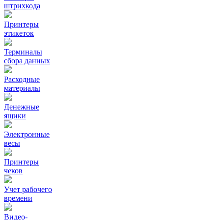
штрихкода
Принтеры
этикеток
Терминалы
сбора данных
Расходные
материалы
Денежные
ящики
Электронные
весы
Принтеры
чеков
Учет рабочего
времени
Видео‑