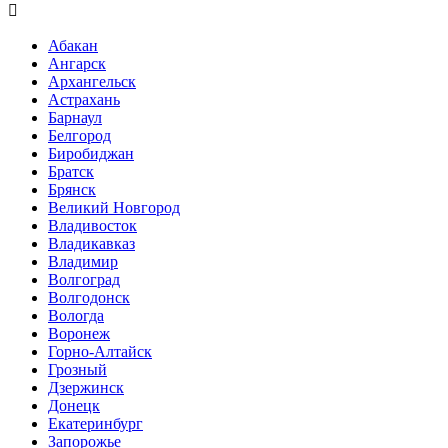

Абакан
Ангарск
Архангельск
Астрахань
Барнаул
Белгород
Биробиджан
Братск
Брянск
Великий Новгород
Владивосток
Владикавказ
Владимир
Волгоград
Волгодонск
Вологда
Воронеж
Горно-Алтайск
Грозный
Дзержинск
Донецк
Екатеринбург
Запорожье