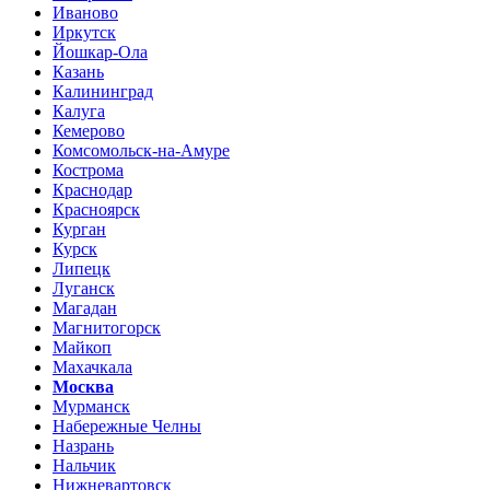
Иваново
Иркутск
Йошкар-Ола
Казань
Калининград
Калуга
Кемерово
Комсомольск-на-Амуре
Кострома
Краснодар
Красноярск
Курган
Курск
Липецк
Луганск
Магадан
Магнитогорск
Майкоп
Махачкала
Москва
Мурманск
Набережные Челны
Назрань
Нальчик
Нижневартовск