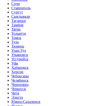
Сочи
Ставрополь
Сургут
Сыктывкар
Таганрог
Тамбов
Тверь
Тольятти
Томск
Тула
Тюмень
Улан-Удэ
Ульяновск
Уссурийск
Уфа
Хабаровск
Херсон
Чебоксары
Челябинск
Череповец
Черкесск
Чита
Элиста
Южно-Сахалинск
Якутск