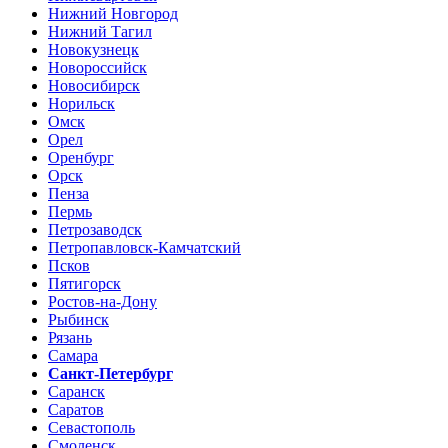
Нижний Новгород
Нижний Тагил
Новокузнецк
Новороссийск
Новосибирск
Норильск
Омск
Орел
Оренбург
Орск
Пенза
Пермь
Петрозаводск
Петропавловск-Камчатский
Псков
Пятигорск
Ростов-на-Дону
Рыбинск
Рязань
Самара
Санкт-Петербург
Саранск
Саратов
Севастополь
Смоленск