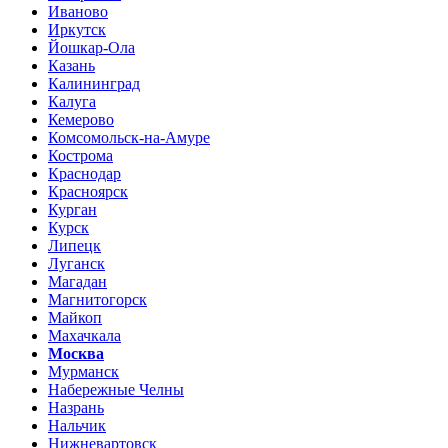
Иваново
Иркутск
Йошкар-Ола
Казань
Калининград
Калуга
Кемерово
Комсомольск-на-Амуре
Кострома
Краснодар
Красноярск
Курган
Курск
Липецк
Луганск
Магадан
Магнитогорск
Майкоп
Махачкала
Москва
Мурманск
Набережные Челны
Назрань
Нальчик
Нижневартовск