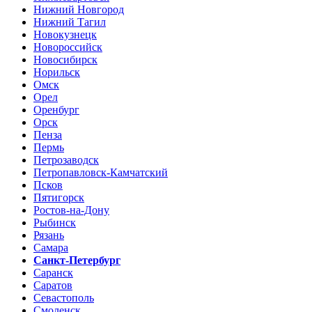
Нижний Новгород
Нижний Тагил
Новокузнецк
Новороссийск
Новосибирск
Норильск
Омск
Орел
Оренбург
Орск
Пенза
Пермь
Петрозаводск
Петропавловск-Камчатский
Псков
Пятигорск
Ростов-на-Дону
Рыбинск
Рязань
Самара
Санкт-Петербург
Саранск
Саратов
Севастополь
Смоленск