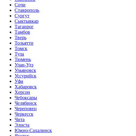
Сочи
Ставрополь
Сургут
Сыктывкар
Таганрог
Тамбов
Тверь
Тольятти
Томск
Тула
Тюмень
Улан-Удэ
Ульяновск
Уссурийск
Уфа
Хабаровск
Херсон
Чебоксары
Челябинск
Череповец
Черкесск
Чита
Элиста
Южно-Сахалинск
Якутск