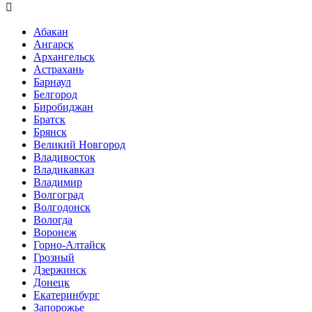

Абакан
Ангарск
Архангельск
Астрахань
Барнаул
Белгород
Биробиджан
Братск
Брянск
Великий Новгород
Владивосток
Владикавказ
Владимир
Волгоград
Волгодонск
Вологда
Воронеж
Горно-Алтайск
Грозный
Дзержинск
Донецк
Екатеринбург
Запорожье