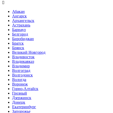

Абакан
Ангарск
Архангельск
Астрахань
Барнаул
Белгород
Биробиджан
Братск
Брянск
Великий Новгород
Владивосток
Владикавказ
Владимир
Волгоград
Волгодонск
Вологда
Воронеж
Горно-Алтайск
Грозный
Дзержинск
Донецк
Екатеринбург
Запорожье