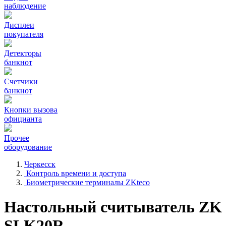
наблюдение
Дисплеи
покупателя
Детекторы
банкнот
Счетчики
банкнот
Кнопки вызова
официанта
Прочее
оборудование
Черкесск
Контроль времени и доступа
Биометрические терминалы ZKteco
Настольный считыватель ZK
SLK20R