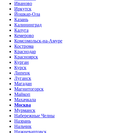
Иваново
Иркутск
Йошкар-Ола
Казань
Калининград
Калуга
Кемерово
Комсомольск-на-Амуре
Кострома
Краснодар
Красноярск
Курган
Курск
Липецк
Луганск
Магадан
Магнитогорск
Майкоп
Махачкала
Москва
Мурманск
Набережные Челны
Назрань
Нальчик
Нижневартовск