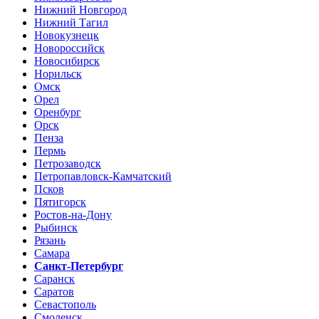
Нижний Новгород
Нижний Тагил
Новокузнецк
Новороссийск
Новосибирск
Норильск
Омск
Орел
Оренбург
Орск
Пенза
Пермь
Петрозаводск
Петропавловск-Камчатский
Псков
Пятигорск
Ростов-на-Дону
Рыбинск
Рязань
Самара
Санкт-Петербург
Саранск
Саратов
Севастополь
Смоленск