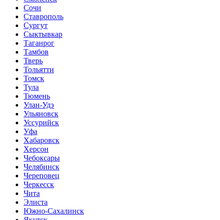
Сочи
Ставрополь
Сургут
Сыктывкар
Таганрог
Тамбов
Тверь
Тольятти
Томск
Тула
Тюмень
Улан-Удэ
Ульяновск
Уссурийск
Уфа
Хабаровск
Херсон
Чебоксары
Челябинск
Череповец
Черкесск
Чита
Элиста
Южно-Сахалинск
Якутск