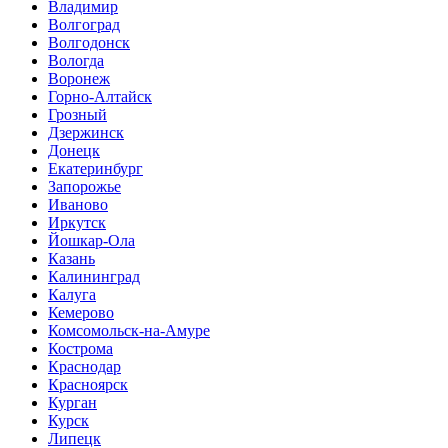
Владимир
Волгоград
Волгодонск
Вологда
Воронеж
Горно-Алтайск
Грозный
Дзержинск
Донецк
Екатеринбург
Запорожье
Иваново
Иркутск
Йошкар-Ола
Казань
Калининград
Калуга
Кемерово
Комсомольск-на-Амуре
Кострома
Краснодар
Красноярск
Курган
Курск
Липецк