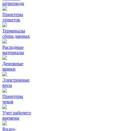
штрихкода
Принтеры
этикеток
Терминалы
сбора данных
Расходные
материалы
Денежные
ящики
Электронные
весы
Принтеры
чеков
Учет рабочего
времени
Видео‑