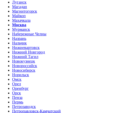
Луганск
Магадан
Магнитогорск
Майкоп
Махачкала
Москва
Мурманск
Набережные Челны
Назрань
Нальчик
Нижневартовск
Нижний Новгород
Нижний Тагил
Новокузнецк
Новороссийск
Новосибирск
Норильск
Омск
Орел
Оренбург
Орск
Пенза
Пермь
Петрозаводск
Петропавловск-Камчатский