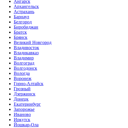
Ангарск
Архангельск
Астрахань
Барнаул
Белгород
Биробиджан
Братск
Брянск
Великий Новгород
Владивосток
Владикавказ
Владимир
Волгоград
Волгодонск
Вологда
Воронеж
Горно-Алтайск
Грозный
Дзержинск
Донецк
Екатеринбург
Запорожье
Иваново
Иркутск
Йошкар-Ола