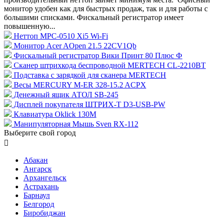
монитор удобен как для быстрых продаж, так и для работы с
большими списками. Фискальный регистратор имеет
повышенную...
Неттоп MPC-0510 Xi5 Wi-Fi
Монитор Acer AOpen 21.5 22CV1Qb
Фискальный регистратор Вики Принт 80 Плюс Ф
Сканер штрихкода беспроводной MERTECH CL-2210BT
Подставка с зарядкой для сканера MERTECH
Весы MERCURY M-ER 328-15.2 ACPX
Денежный ящик АТОЛ SB-245
Дисплей покупателя ШТРИХ-T D3-USB-PW
Клавиатура Oklick 130M
Манипуляторная Мышь Sven RX-112
Выберите свой город

Абакан
Ангарск
Архангельск
Астрахань
Барнаул
Белгород
Биробиджан