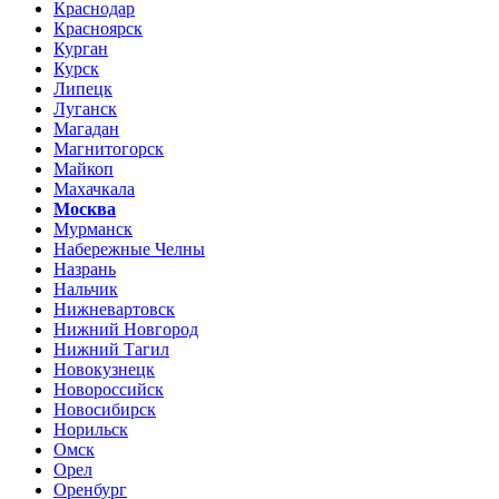
Краснодар
Красноярск
Курган
Курск
Липецк
Луганск
Магадан
Магнитогорск
Майкоп
Махачкала
Москва
Мурманск
Набережные Челны
Назрань
Нальчик
Нижневартовск
Нижний Новгород
Нижний Тагил
Новокузнецк
Новороссийск
Новосибирск
Норильск
Омск
Орел
Оренбург