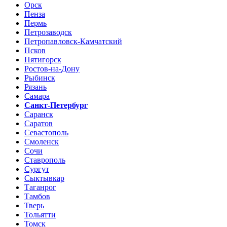
Орск
Пенза
Пермь
Петрозаводск
Петропавловск-Камчатский
Псков
Пятигорск
Ростов-на-Дону
Рыбинск
Рязань
Самара
Санкт-Петербург
Саранск
Саратов
Севастополь
Смоленск
Сочи
Ставрополь
Сургут
Сыктывкар
Таганрог
Тамбов
Тверь
Тольятти
Томск