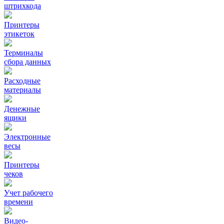
штрихкода
Принтеры
этикеток
Терминалы
сбора данных
Расходные
материалы
Денежные
ящики
Электронные
весы
Принтеры
чеков
Учет рабочего
времени
Видео‑