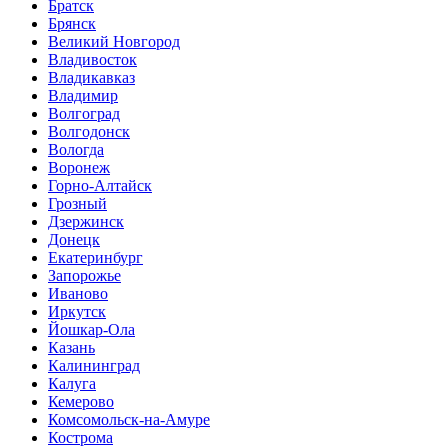
Братск
Брянск
Великий Новгород
Владивосток
Владикавказ
Владимир
Волгоград
Волгодонск
Вологда
Воронеж
Горно-Алтайск
Грозный
Дзержинск
Донецк
Екатеринбург
Запорожье
Иваново
Иркутск
Йошкар-Ола
Казань
Калининград
Калуга
Кемерово
Комсомольск-на-Амуре
Кострома