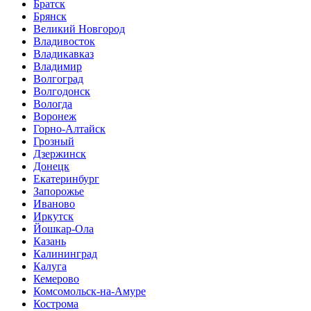
Братск
Брянск
Великий Новгород
Владивосток
Владикавказ
Владимир
Волгоград
Волгодонск
Вологда
Воронеж
Горно-Алтайск
Грозный
Дзержинск
Донецк
Екатеринбург
Запорожье
Иваново
Иркутск
Йошкар-Ола
Казань
Калининград
Калуга
Кемерово
Комсомольск-на-Амуре
Кострома