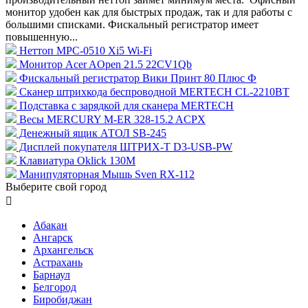
монитор удобен как для быстрых продаж, так и для работы с
большими списками. Фискальный регистратор имеет
повышенную...
Неттоп MPC-0510 Xi5 Wi-Fi
Монитор Acer AOpen 21.5 22CV1Qb
Фискальный регистратор Вики Принт 80 Плюс Ф
Сканер штрихкода беспроводной MERTECH CL-2210BT
Подставка с зарядкой для сканера MERTECH
Весы MERCURY M-ER 328-15.2 ACPX
Денежный ящик АТОЛ SB-245
Дисплей покупателя ШТРИХ-T D3-USB-PW
Клавиатура Oklick 130M
Манипуляторная Мышь Sven RX-112
Выберите свой город

Абакан
Ангарск
Архангельск
Астрахань
Барнаул
Белгород
Биробиджан