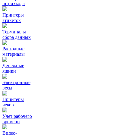
штрихкода
Принтеры
этикеток
Терминалы
сбора данных
Расходные
материалы
Денежные
ящики
Электронные
весы
Принтеры
чеков
Учет рабочего
времени
Видео‑