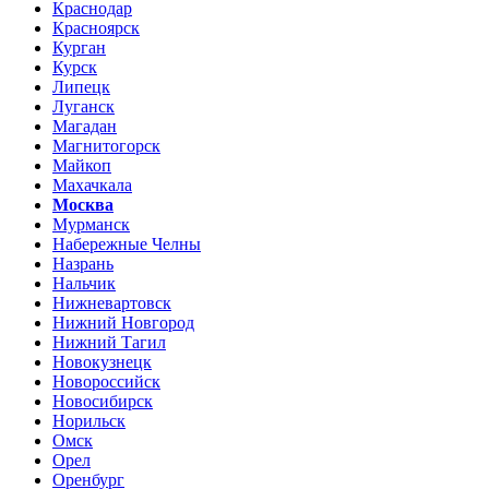
Краснодар
Красноярск
Курган
Курск
Липецк
Луганск
Магадан
Магнитогорск
Майкоп
Махачкала
Москва
Мурманск
Набережные Челны
Назрань
Нальчик
Нижневартовск
Нижний Новгород
Нижний Тагил
Новокузнецк
Новороссийск
Новосибирск
Норильск
Омск
Орел
Оренбург