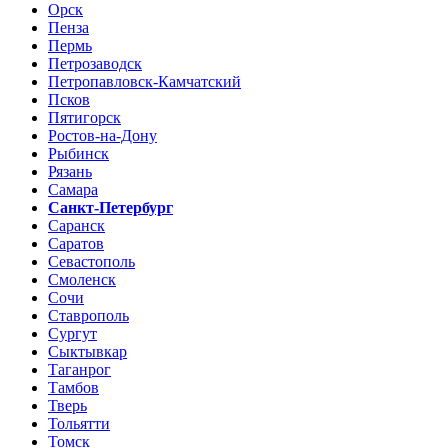
Орск
Пенза
Пермь
Петрозаводск
Петропавловск-Камчатский
Псков
Пятигорск
Ростов-на-Дону
Рыбинск
Рязань
Самара
Санкт-Петербург
Саранск
Саратов
Севастополь
Смоленск
Сочи
Ставрополь
Сургут
Сыктывкар
Таганрог
Тамбов
Тверь
Тольятти
Томск