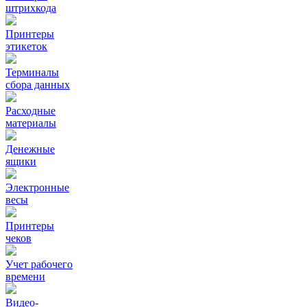
штрихкода
Принтеры
этикеток
Терминалы
сбора данных
Расходные
материалы
Денежные
ящики
Электронные
весы
Принтеры
чеков
Учет рабочего
времени
Видео‑