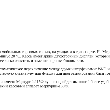
 мобильных торговых точках, на улицах и в транспорте. На Ме
минус 20 °С. Касса имеет яркий двухстрочный дисплей, который
е легко очистить и заменить при необходимости.
томатическое переключение между двумя интерфейсами: Wi-Fi и
терную клавиатуру или флешку для программирования базы тов
вки вместо Меркурий-115Ф лучше подойдет имеющий более удо
нький кассовый аппарат
Меркурий-180Ф
.