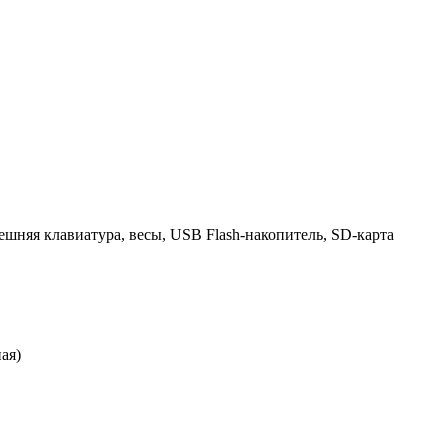
ешняя клавиатура, весы, USB Flash-накопитель, SD-карта
ая)