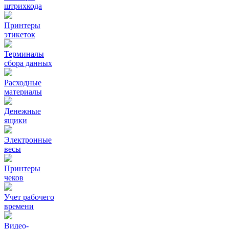
штрихкода
Принтеры
этикеток
Терминалы
сбора данных
Расходные
материалы
Денежные
ящики
Электронные
весы
Принтеры
чеков
Учет рабочего
времени
Видео‑