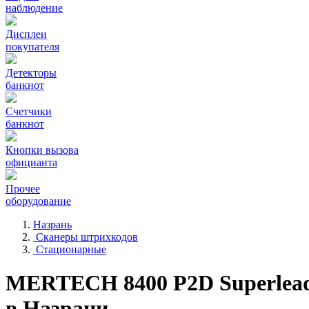
наблюдение
Дисплеи
покупателя
Детекторы
банкнот
Счетчики
банкнот
Кнопки вызова
официанта
Прочее
оборудование
Назрань
Сканеры штрихкодов
Стационарные
MERTECH 8400 P2D Superlea
в Назрани