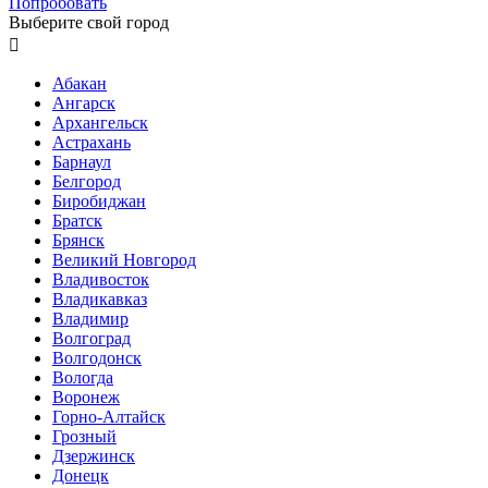
Попробовать
Выберите свой город

Абакан
Ангарск
Архангельск
Астрахань
Барнаул
Белгород
Биробиджан
Братск
Брянск
Великий Новгород
Владивосток
Владикавказ
Владимир
Волгоград
Волгодонск
Вологда
Воронеж
Горно-Алтайск
Грозный
Дзержинск
Донецк