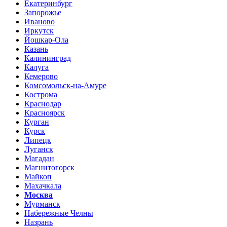
Екатеринбург
Запорожье
Иваново
Иркутск
Йошкар-Ола
Казань
Калининград
Калуга
Кемерово
Комсомольск-на-Амуре
Кострома
Краснодар
Красноярск
Курган
Курск
Липецк
Луганск
Магадан
Магнитогорск
Майкоп
Махачкала
Москва
Мурманск
Набережные Челны
Назрань