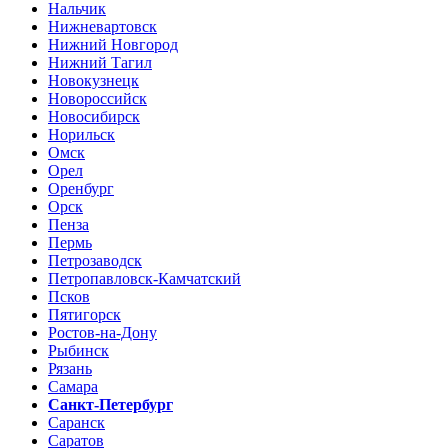
Нальчик
Нижневартовск
Нижний Новгород
Нижний Тагил
Новокузнецк
Новороссийск
Новосибирск
Норильск
Омск
Орел
Оренбург
Орск
Пенза
Пермь
Петрозаводск
Петропавловск-Камчатский
Псков
Пятигорск
Ростов-на-Дону
Рыбинск
Рязань
Самара
Санкт-Петербург
Саранск
Саратов