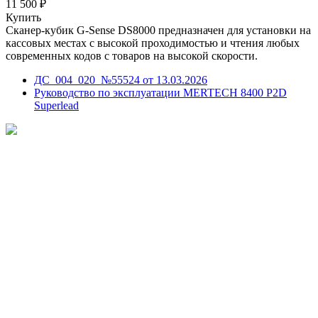
11 500 ₽
Купить
Сканер-кубик G-Sense DS8000 предназначен для установки на
кассовых местах с высокой проходимостью и чтения любых
современных кодов с товаров на высокой скорости.
ДС_004_020_№55524 от 13.03.2026
Руководство по эксплуатации MERTECH 8400 P2D
Superlead