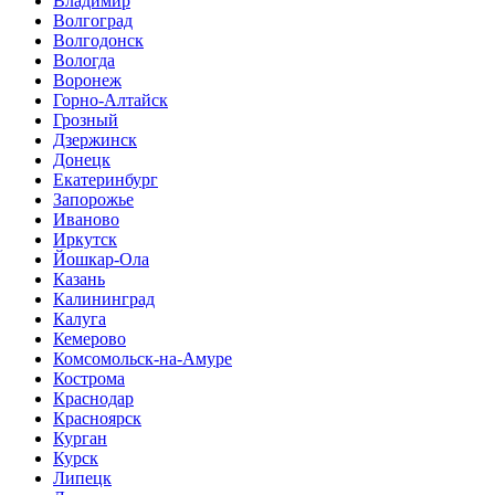
Владимир
Волгоград
Волгодонск
Вологда
Воронеж
Горно-Алтайск
Грозный
Дзержинск
Донецк
Екатеринбург
Запорожье
Иваново
Иркутск
Йошкар-Ола
Казань
Калининград
Калуга
Кемерово
Комсомольск-на-Амуре
Кострома
Краснодар
Красноярск
Курган
Курск
Липецк