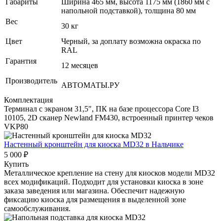
Габариты
Ширина 465 мм, высота 1175 мм (1860 мм с
напольной подставкой), толщина 80 мм
Вес
30 кг
Цвет
Черный, за доплату возможна окраска по
RAL
Гарантия
12 месяцев
Производитель
АВТОМАТЫ.РУ
Комплектация
Терминал с экраном 31,5", ПК на базе процессора Core I3
10105, 2D сканер Newland FM430, встроенный принтер чеков
VKP80
Настенный кронштейн для киоска MD32
в Нальчике
5 000 ₽
Купить
Металлическое крепление на стену для киосков модели MD32
всех модификаций. Подходит для установки киоска в зоне
заказа заведения или магазина. Обеспечит надежную
фиксацию киоска для размещения в выделенной зоне
самообслуживания.