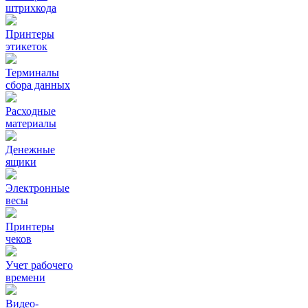
штрихкода
Принтеры
этикеток
Терминалы
сбора данных
Расходные
материалы
Денежные
ящики
Электронные
весы
Принтеры
чеков
Учет рабочего
времени
Видео‑