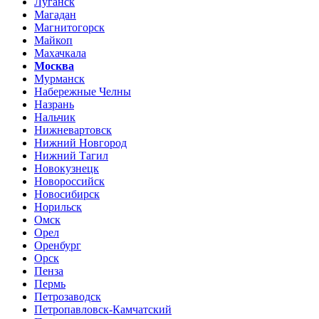
Луганск
Магадан
Магнитогорск
Майкоп
Махачкала
Москва
Мурманск
Набережные Челны
Назрань
Нальчик
Нижневартовск
Нижний Новгород
Нижний Тагил
Новокузнецк
Новороссийск
Новосибирск
Норильск
Омск
Орел
Оренбург
Орск
Пенза
Пермь
Петрозаводск
Петропавловск-Камчатский