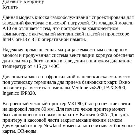
Добавить в корзину
Купить
Данная модель киоска самообслуживания спроектирована для
заведений фастфуда с высокой нагрузкой. От младшей модели
А10 он отличается тем, что построен на компонентном
компьютере с актуальной материнской платой и процессоре
Intel Core I3 с 8 Гб оперативной памяти.
Надежная промышленная матрица с емкостным сенсорным
вводом и продуманная система вентиляции корпуса обеспечат
длительную работу киоска в заведении в широком диапазоне
температур от +15 до +40С.
Для оплаты заказа на фронтальной панели киоска есть место
под установку терминала для приема банковских карт. Окно
позволит разместить терминалы Verifone vx820, PAX S300,
Ingenico IPP320.
Встроенный чековый принтер VKP80, быстро печатает чеки
на широкой ленте 80 мм. Для печати чеков принтер может
быть дополнен кассовым аппаратом Казначей ФА. Доступ к
принтеру и кассовой части закрыт механическим замком.
Двумерный сканер Newland моментально считывает бонусные
карты, QR-коды.