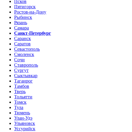
Псков
Пятигорск
Ростов-на-Дону
Рыбинск
Рязань
Самара
Санкт-Петербург
Саранск
Саратов
Севастополь
Смоленск
Сочи
Ставрополь
Сургут
Сыктывкар
Таганрог
Тамбов
Тверь
Тольятти
Томск
Тула
Тюмень
Улан-Удэ
Ульяновск
Уссурийск