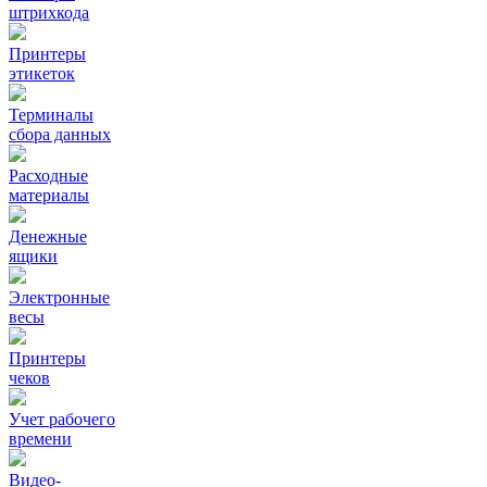
штрихкода
Принтеры
этикеток
Терминалы
сбора данных
Расходные
материалы
Денежные
ящики
Электронные
весы
Принтеры
чеков
Учет рабочего
времени
Видео‑