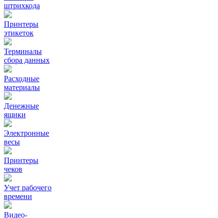
штрихкода
Принтеры
этикеток
Терминалы
сбора данных
Расходные
материалы
Денежные
ящики
Электронные
весы
Принтеры
чеков
Учет рабочего
времени
Видео‑