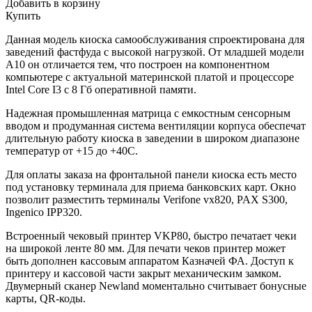
Добавить в корзину
Купить
Данная модель киоска самообслуживания спроектирована для
заведений фастфуда с высокой нагрузкой. От младшей модели
А10 он отличается тем, что построен на компонентном
компьютере с актуальной материнской платой и процессоре
Intel Core I3 с 8 Гб оперативной памяти.
Надежная промышленная матрица с емкостным сенсорным
вводом и продуманная система вентиляции корпуса обеспечат
длительную работу киоска в заведении в широком диапазоне
температур от +15 до +40С.
Для оплаты заказа на фронтальной панели киоска есть место
под установку терминала для приема банковских карт. Окно
позволит разместить терминалы Verifone vx820, PAX S300,
Ingenico IPP320.
Встроенный чековый принтер VKP80, быстро печатает чеки
на широкой ленте 80 мм. Для печати чеков принтер может
быть дополнен кассовым аппаратом Казначей ФА. Доступ к
принтеру и кассовой части закрыт механическим замком.
Двумерный сканер Newland моментально считывает бонусные
карты, QR-коды.