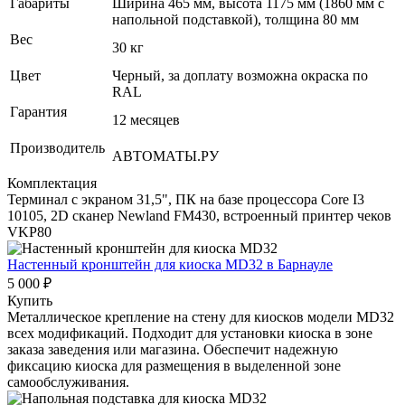
Габариты
Ширина 465 мм, высота 1175 мм (1860 мм с
напольной подставкой), толщина 80 мм
Вес
30 кг
Цвет
Черный, за доплату возможна окраска по
RAL
Гарантия
12 месяцев
Производитель
АВТОМАТЫ.РУ
Комплектация
Терминал с экраном 31,5", ПК на базе процессора Core I3
10105, 2D сканер Newland FM430, встроенный принтер чеков
VKP80
Настенный кронштейн для киоска MD32
в Барнауле
5 000 ₽
Купить
Металлическое крепление на стену для киосков модели MD32
всех модификаций. Подходит для установки киоска в зоне
заказа заведения или магазина. Обеспечит надежную
фиксацию киоска для размещения в выделенной зоне
самообслуживания.