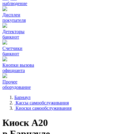
наблюдение
Дисплеи
покупателя
Детекторы
банкнот
Счетчики
банкнот
Кнопки вызова
официанта
Прочее
оборудование
Барнаул
Кассы самообслуживания
Киоски самообслуживания
Киоск А20
в Барнауле