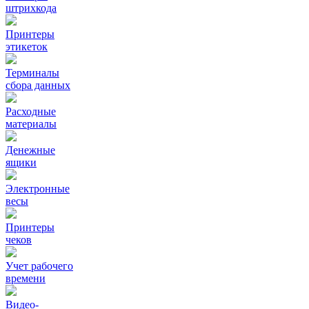
штрихкода
Принтеры
этикеток
Терминалы
сбора данных
Расходные
материалы
Денежные
ящики
Электронные
весы
Принтеры
чеков
Учет рабочего
времени
Видео‑