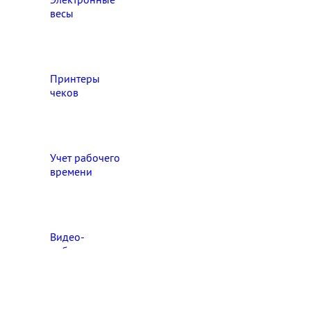
весы
Принтеры
чеков
Учет рабочего
времени
Видео‑
наблюдение
Выберите свой город

Абакан
Ангарск