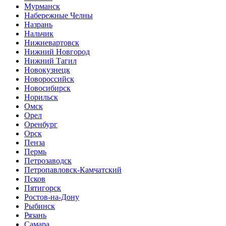
Мурманск
Набережные Челны
Назрань
Нальчик
Нижневартовск
Нижний Новгород
Нижний Тагил
Новокузнецк
Новороссийск
Новосибирск
Норильск
Омск
Орел
Оренбург
Орск
Пенза
Пермь
Петрозаводск
Петропавловск-Камчатский
Псков
Пятигорск
Ростов-на-Дону
Рыбинск
Рязань
Самара