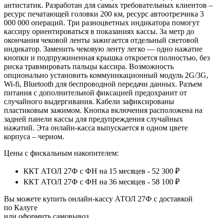
антистатик. Разработан для самых требовательных клиентов –
ресурс печатающей головки 200 км, ресурс автоотрезчика 3
000 000 операций. Три разноцветных индикатора помогут
кассиру ориентироваться в показаниях кассы. За метр до
окончания чековой ленты зажигается отдельный световой
индикатор. Заменить чековую ленту легко — одно нажатие
кнопки и подпружиненная крышка откроется полностью, без
риска травмировать пальцы кассира. Возможность
опционально установить коммуникационный модуль 2G/3G,
Wi‑fi, Bluetooth для беспроводной передачи данных. Разъем
питания с дополнительной фиксацией предохранит от
случайного выдергивания. Кабели зафиксированы
пластиковым зажимом. Кнопка включения расположена на
задней панели кассы для предупреждения случайных
нажатий. Эта онлайн‑касса выпускается в одном цвете
корпуса – черном.
Цены с фискальным накопителем:
ККТ АТОЛ 27Ф с ФН на 15 месяцев - 52 300 ₽
ККТ АТОЛ 27Ф с ФН на 36 месяцев - 58 100 ₽
Вы можете купить онлайн‑кассу АТОЛ 27Ф с доставкой
по Калуге
или оформить самовывоз.