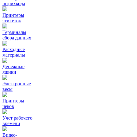
штрихкода
Принтеры
этикеток
Терминалы
сбора данных
Расходные
материалы
Денежные
ящики
Электронные
весы
Принтеры
чеков
Учет рабочего
времени
Видео‑