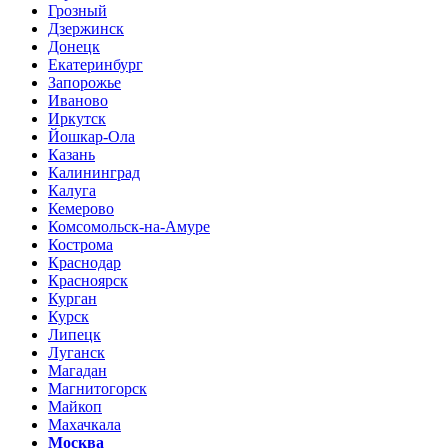
Грозный
Дзержинск
Донецк
Екатеринбург
Запорожье
Иваново
Иркутск
Йошкар-Ола
Казань
Калининград
Калуга
Кемерово
Комсомольск-на-Амуре
Кострома
Краснодар
Красноярск
Курган
Курск
Липецк
Луганск
Магадан
Магнитогорск
Майкоп
Махачкала
Москва