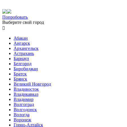
Попробовать
Выберите свой город

Абакан
Ангарск
Архангельск
Астрахань
Барнаул
Белгород
Биробиджан
Братск
Брянск
Великий Новгород
Владивосток
Владикавказ
Владимир
Волгоград
Волгодонск
Вологда
Воронеж
Горно-Алтайск