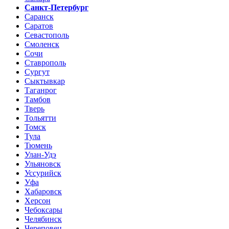
Санкт-Петербург
Саранск
Саратов
Севастополь
Смоленск
Сочи
Ставрополь
Сургут
Сыктывкар
Таганрог
Тамбов
Тверь
Тольятти
Томск
Тула
Тюмень
Улан-Удэ
Ульяновск
Уссурийск
Уфа
Хабаровск
Херсон
Чебоксары
Челябинск
Череповец