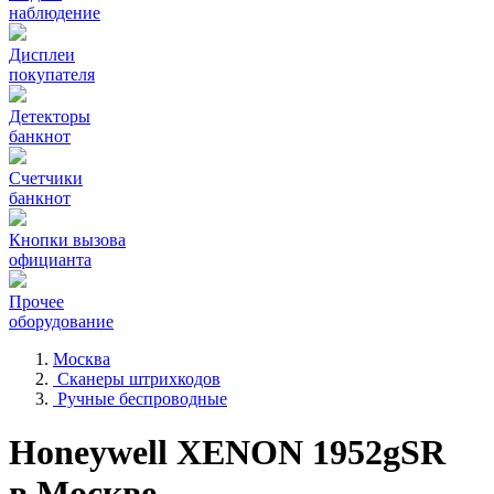
наблюдение
Дисплеи
покупателя
Детекторы
банкнот
Счетчики
банкнот
Кнопки вызова
официанта
Прочее
оборудование
Москва
Сканеры штрихкодов
Ручные беспроводные
Honeywell XENON 1952gSR
в Москве