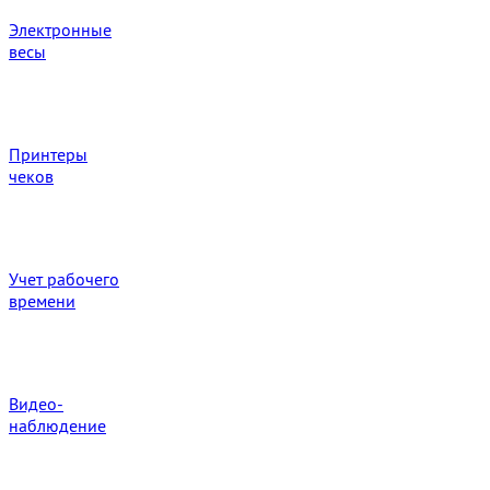
Электронные
весы
Принтеры
чеков
Учет рабочего
времени
Видео‑
наблюдение