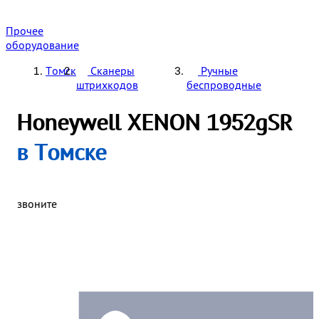
Прочее
оборудование
Томск
Сканеры
Ручные
штрихкодов
беспроводные
Honeywell XENON 1952gSR
в Томске
звоните