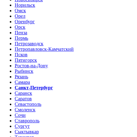
Норильск
Омск
Орел
Оренбург
Орск
Пенза
Пермь
Петрозаводск
Петропавловск-Камчатский
Псков
Пятигорск
Ростов-на-Дону
Рыбинск
Рязань
Самара
Санкт-Петербург
Саранск
Саратов
Севастополь
Смоленск
Сочи
Ставрополь
Сургут
Сыктывкар