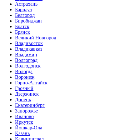
Астрахань
Барнаул
Белгород
Биробиджан
Братск
Брянск
Великий Новгород
Владивосток
Владикавказ
Владимир
Волгоград
Волгодонск
Вологда
Воронеж
Горно-Алтайск
Грозный
Дзержинск
Донецк
Екатеринбург
Запорожье
Иваново
Иркутск
Йошкар-Ола
Казань
Калининград