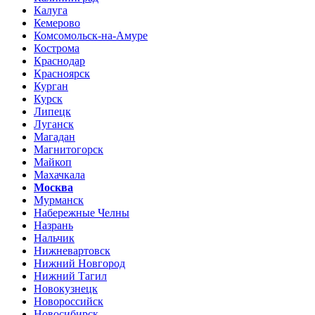
Калуга
Кемерово
Комсомольск-на-Амуре
Кострома
Краснодар
Красноярск
Курган
Курск
Липецк
Луганск
Магадан
Магнитогорск
Майкоп
Махачкала
Москва
Мурманск
Набережные Челны
Назрань
Нальчик
Нижневартовск
Нижний Новгород
Нижний Тагил
Новокузнецк
Новороссийск
Новосибирск