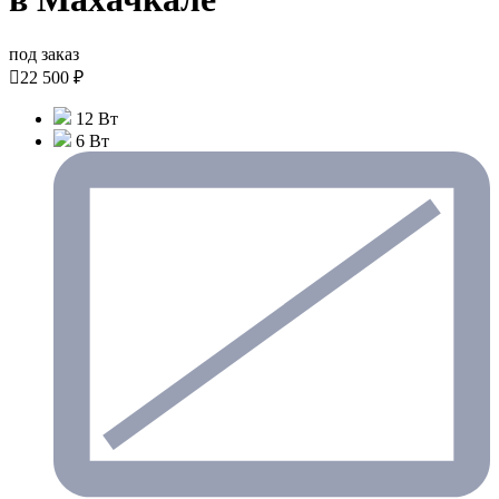
под заказ

22 500 ₽
12 Вт
6 Вт