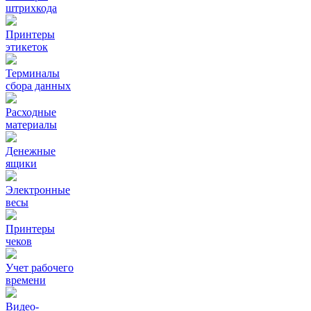
штрихкода
Принтеры
этикеток
Терминалы
сбора данных
Расходные
материалы
Денежные
ящики
Электронные
весы
Принтеры
чеков
Учет рабочего
времени
Видео‑