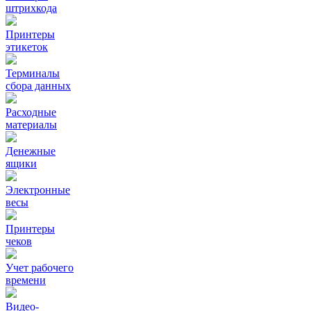
штрихкода
Принтеры
этикеток
Терминалы
сбора данных
Расходные
материалы
Денежные
ящики
Электронные
весы
Принтеры
чеков
Учет рабочего
времени
Видео‑