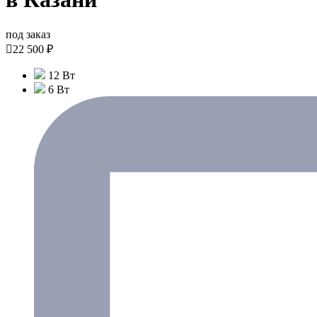
под заказ

22 500 ₽
12 Вт
6 Вт