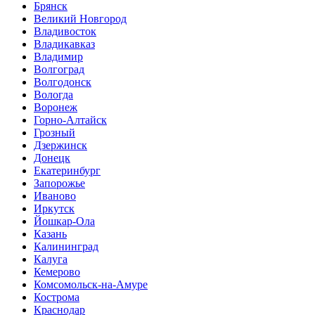
Брянск
Великий Новгород
Владивосток
Владикавказ
Владимир
Волгоград
Волгодонск
Вологда
Воронеж
Горно-Алтайск
Грозный
Дзержинск
Донецк
Екатеринбург
Запорожье
Иваново
Иркутск
Йошкар-Ола
Казань
Калининград
Калуга
Кемерово
Комсомольск-на-Амуре
Кострома
Краснодар