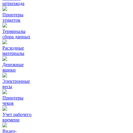
штрихкода
Принтеры
этикеток
Терминалы
сбора данных
Расходные
материалы
Денежные
ящики
Электронные
весы
Принтеры
чеков
Учет рабочего
времени
Видео‑