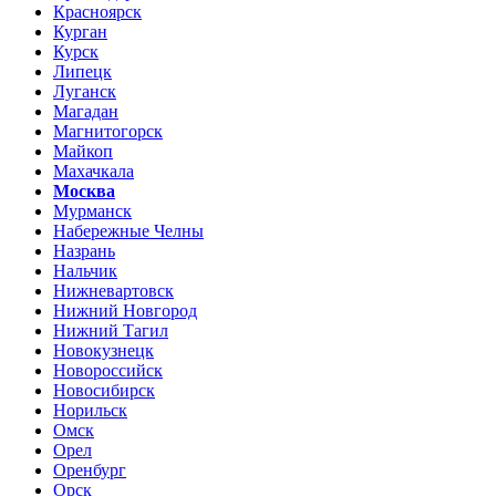
Красноярск
Курган
Курск
Липецк
Луганск
Магадан
Магнитогорск
Майкоп
Махачкала
Москва
Мурманск
Набережные Челны
Назрань
Нальчик
Нижневартовск
Нижний Новгород
Нижний Тагил
Новокузнецк
Новороссийск
Новосибирск
Норильск
Омск
Орел
Оренбург
Орск