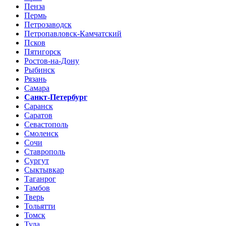
Пенза
Пермь
Петрозаводск
Петропавловск-Камчатский
Псков
Пятигорск
Ростов-на-Дону
Рыбинск
Рязань
Самара
Санкт-Петербург
Саранск
Саратов
Севастополь
Смоленск
Сочи
Ставрополь
Сургут
Сыктывкар
Таганрог
Тамбов
Тверь
Тольятти
Томск
Тула