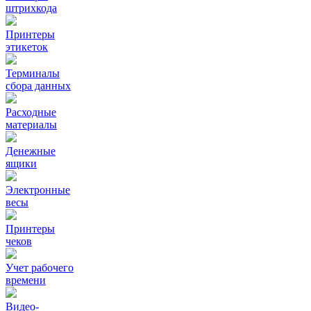
штрихкода
Принтеры
этикеток
Терминалы
сбора данных
Расходные
материалы
Денежные
ящики
Электронные
весы
Принтеры
чеков
Учет рабочего
времени
Видео‑