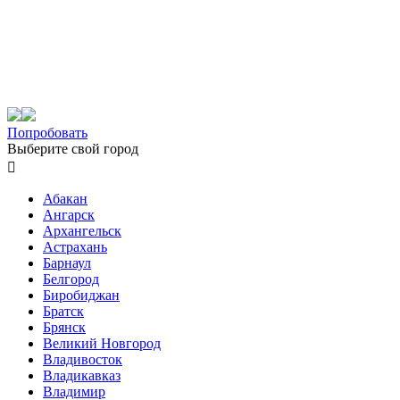
Попробовать
Выберите свой город

Абакан
Ангарск
Архангельск
Астрахань
Барнаул
Белгород
Биробиджан
Братск
Брянск
Великий Новгород
Владивосток
Владикавказ
Владимир