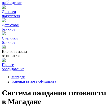
наблюдение
Дисплеи
покупателя
Детекторы
банкнот
Счетчики
банкнот
Кнопки вызова
официанта
Прочее
оборудование
Магадан
Кнопки вызова официанта
Система ожидания готовности
в Магадане