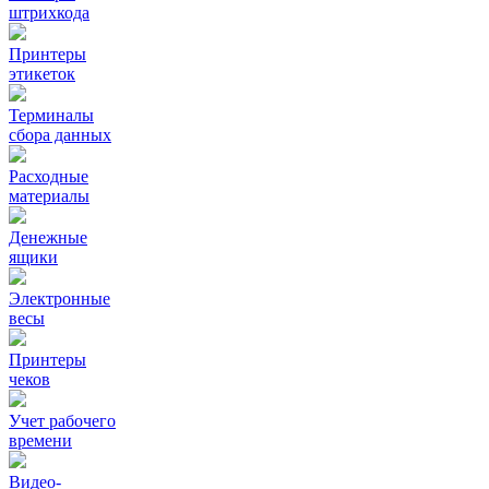
штрихкода
Принтеры
этикеток
Терминалы
сбора данных
Расходные
материалы
Денежные
ящики
Электронные
весы
Принтеры
чеков
Учет рабочего
времени
Видео‑