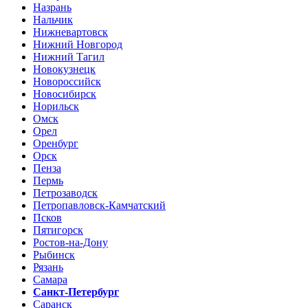
Назрань
Нальчик
Нижневартовск
Нижний Новгород
Нижний Тагил
Новокузнецк
Новороссийск
Новосибирск
Норильск
Омск
Орел
Оренбург
Орск
Пенза
Пермь
Петрозаводск
Петропавловск-Камчатский
Псков
Пятигорск
Ростов-на-Дону
Рыбинск
Рязань
Самара
Санкт-Петербург
Саранск