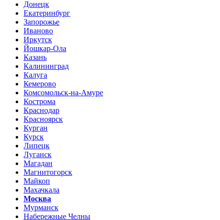
Донецк
Екатеринбург
Запорожье
Иваново
Иркутск
Йошкар-Ола
Казань
Калининград
Калуга
Кемерово
Комсомольск-на-Амуре
Кострома
Краснодар
Красноярск
Курган
Курск
Липецк
Луганск
Магадан
Магнитогорск
Майкоп
Махачкала
Москва
Мурманск
Набережные Челны