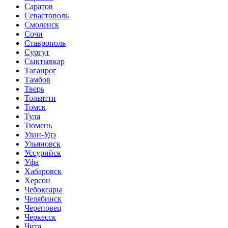
Саратов
Севастополь
Смоленск
Сочи
Ставрополь
Сургут
Сыктывкар
Таганрог
Тамбов
Тверь
Тольятти
Томск
Тула
Тюмень
Улан-Удэ
Ульяновск
Уссурийск
Уфа
Хабаровск
Херсон
Чебоксары
Челябинск
Череповец
Черкесск
Чита