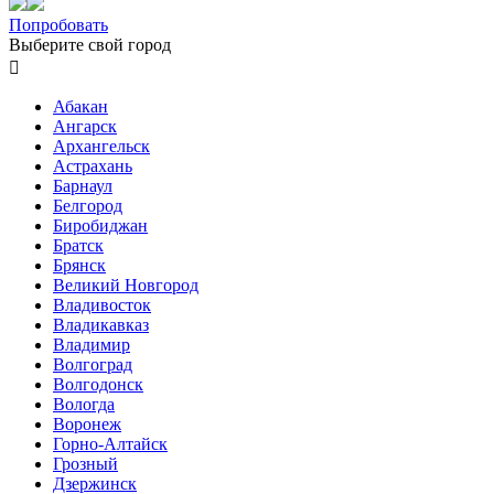
Попробовать
Выберите свой город

Абакан
Ангарск
Архангельск
Астрахань
Барнаул
Белгород
Биробиджан
Братск
Брянск
Великий Новгород
Владивосток
Владикавказ
Владимир
Волгоград
Волгодонск
Вологда
Воронеж
Горно-Алтайск
Грозный
Дзержинск