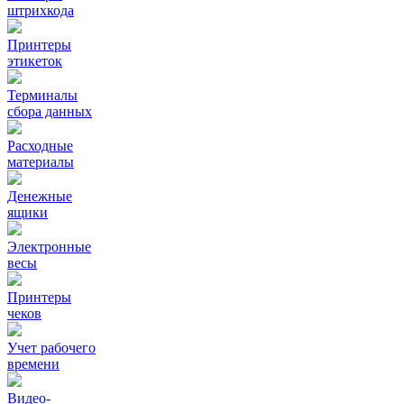
штрихкода
Принтеры
этикеток
Терминалы
сбора данных
Расходные
материалы
Денежные
ящики
Электронные
весы
Принтеры
чеков
Учет рабочего
времени
Видео‑