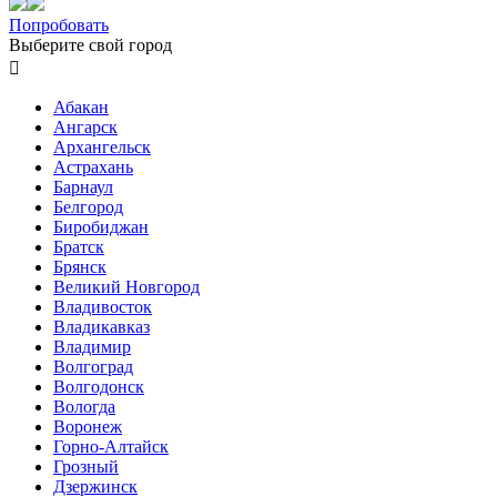
Попробовать
Выберите свой город

Абакан
Ангарск
Архангельск
Астрахань
Барнаул
Белгород
Биробиджан
Братск
Брянск
Великий Новгород
Владивосток
Владикавказ
Владимир
Волгоград
Волгодонск
Вологда
Воронеж
Горно-Алтайск
Грозный
Дзержинск