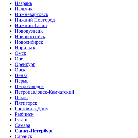
Назрань
Нальчик
Нижневартовск
Нижний Новгород
Нижний Тагил
Новокузнецк
Новороссийск
Новосибирск
Норильск
Омск
Орел
Оренбург
Орск
Пенза
Пермь
Петрозаводск
Петропавловск-Камчатский
Псков
Пятигорск
Ростов-на-Дону
Рыбинск
Рязань
Самара
Санкт-Петербург
Саранск