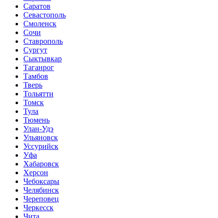
Саратов
Севастополь
Смоленск
Сочи
Ставрополь
Сургут
Сыктывкар
Таганрог
Тамбов
Тверь
Тольятти
Томск
Тула
Тюмень
Улан-Удэ
Ульяновск
Уссурийск
Уфа
Хабаровск
Херсон
Чебоксары
Челябинск
Череповец
Черкесск
Чита