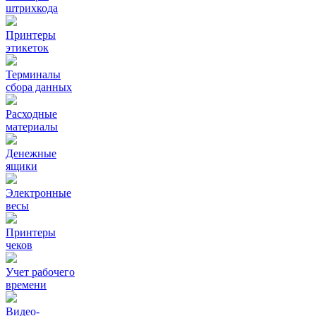
штрихкода
Принтеры
этикеток
Терминалы
сбора данных
Расходные
материалы
Денежные
ящики
Электронные
весы
Принтеры
чеков
Учет рабочего
времени
Видео‑