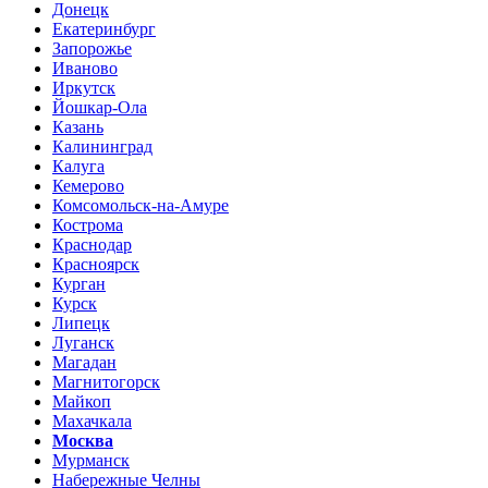
Донецк
Екатеринбург
Запорожье
Иваново
Иркутск
Йошкар-Ола
Казань
Калининград
Калуга
Кемерово
Комсомольск-на-Амуре
Кострома
Краснодар
Красноярск
Курган
Курск
Липецк
Луганск
Магадан
Магнитогорск
Майкоп
Махачкала
Москва
Мурманск
Набережные Челны