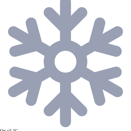
От +5 °C