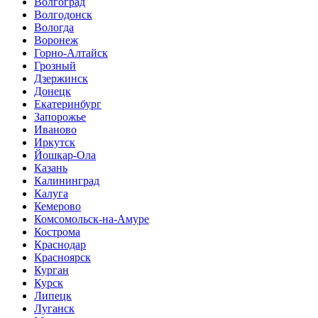
Волгоград
Волгодонск
Вологда
Воронеж
Горно-Алтайск
Грозный
Дзержинск
Донецк
Екатеринбург
Запорожье
Иваново
Иркутск
Йошкар-Ола
Казань
Калининград
Калуга
Кемерово
Комсомольск-на-Амуре
Кострома
Краснодар
Красноярск
Курган
Курск
Липецк
Луганск