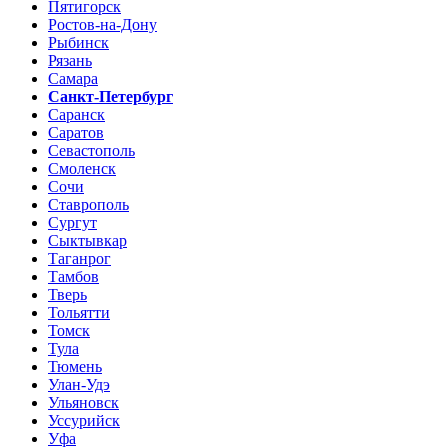
Пятигорск
Ростов-на-Дону
Рыбинск
Рязань
Самара
Санкт-Петербург
Саранск
Саратов
Севастополь
Смоленск
Сочи
Ставрополь
Сургут
Сыктывкар
Таганрог
Тамбов
Тверь
Тольятти
Томск
Тула
Тюмень
Улан-Удэ
Ульяновск
Уссурийск
Уфа