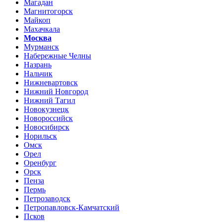
Магадан
Магнитогорск
Майкоп
Махачкала
Москва
Мурманск
Набережные Челны
Назрань
Нальчик
Нижневартовск
Нижний Новгород
Нижний Тагил
Новокузнецк
Новороссийск
Новосибирск
Норильск
Омск
Орел
Оренбург
Орск
Пенза
Пермь
Петрозаводск
Петропавловск-Камчатский
Псков