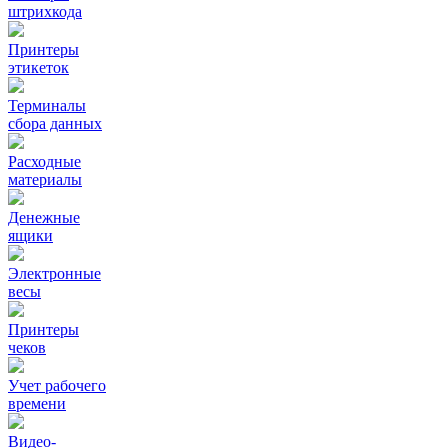
штрихкода
Принтеры
этикеток
Терминалы
сбора данных
Расходные
материалы
Денежные
ящики
Электронные
весы
Принтеры
чеков
Учет рабочего
времени
Видео‑