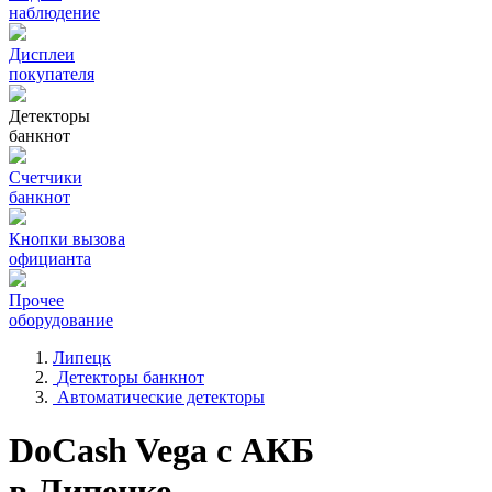
наблюдение
Дисплеи
покупателя
Детекторы
банкнот
Счетчики
банкнот
Кнопки вызова
официанта
Прочее
оборудование
Липецк
Детекторы банкнот
Автоматические детекторы
DoCash Vega с АКБ
в Липецке